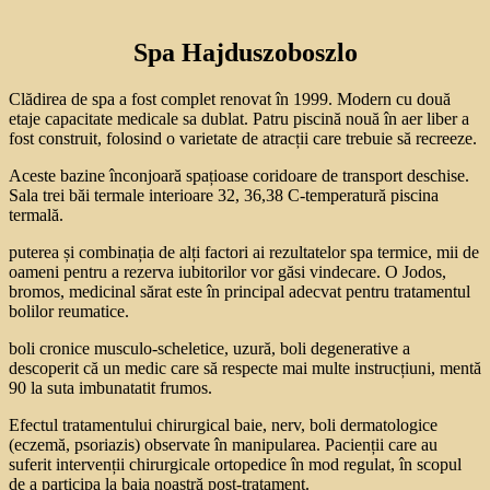
Spa Hajduszoboszlo
Clădirea de spa a fost complet renovat în 1999. Modern cu două
etaje capacitate medicale sa dublat. Patru piscină nouă în aer liber a
fost construit, folosind o varietate de atracții care trebuie să recreeze.
Aceste bazine înconjoară spațioase coridoare de transport deschise.
Sala trei băi termale interioare 32, 36,38 C-temperatură piscina
termală.
puterea și combinația de alți factori ai rezultatelor spa termice, mii de
oameni pentru a rezerva iubitorilor vor găsi vindecare. O Jodos,
bromos, medicinal sărat este în principal adecvat pentru tratamentul
bolilor reumatice.
boli cronice musculo-scheletice, uzură, boli degenerative a
descoperit că un medic care să respecte mai multe instrucțiuni, mentă
90 la suta imbunatatit frumos.
Efectul tratamentului chirurgical baie, nerv, boli dermatologice
(eczemă, psoriazis) observate în manipularea. Pacienții care au
suferit intervenții chirurgicale ortopedice în mod regulat, în scopul
de a participa la baia noastră post-tratament.