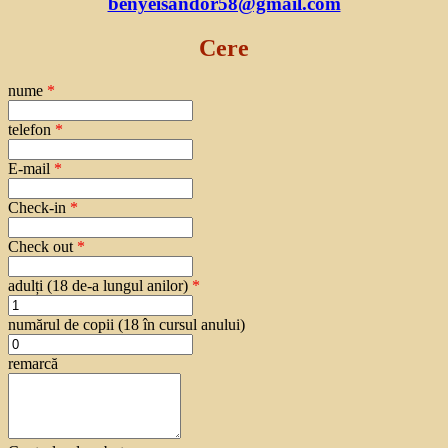
benyeisandor58@gmail.com
Cere
nume
*
telefon
*
E-mail
*
Check-in
*
Check out
*
adulți (18 de-a lungul anilor)
*
numărul de copii (18 în cursul anului)
remarcă