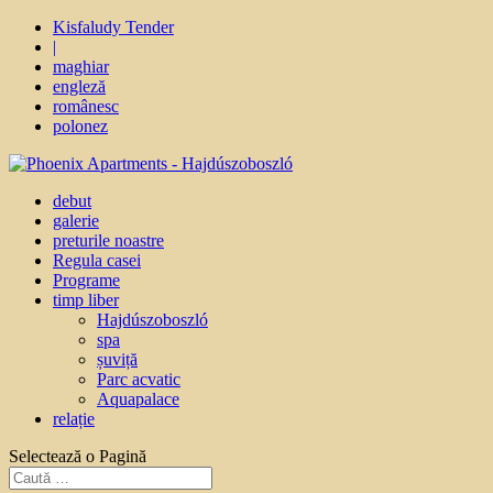
Kisfaludy Tender
|
maghiar
engleză
românesc
polonez
debut
galerie
preturile noastre
Regula casei
Programe
timp liber
Hajdúszoboszló
spa
șuviță
Parc acvatic
Aquapalace
relație
Selectează o Pagină