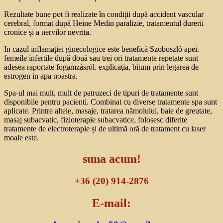
Rezultate bune pot fi realizate în condiții după accident vascular
cerebral, format după Heine Medin paralizie, tratamentul durerii
cronice și a nervilor nevrita.
In cazul inflamației ginecologice este benefică Szoboszló apei.
femeile infertile după două sau trei ori tratamente repetate sunt
adesea raportate fogamzásról. explicaţia, bitum prin legarea de
estrogen in apa noastra.
Spa-ul mai mult, mult de patruzeci de tipuri de tratamente sunt
disponibile pentru pacienti. Combinat cu diverse tratamente spa sunt
aplicate. Printre altele, masaje, tratarea nămolului, baie de greutate,
masaj subacvatic, fizioterapie subacvatice, folosesc diferite
tratamente de electroterapie și de ultimă oră de tratament cu laser
moale este.
suna acum!
+36 (20) 914-2876
E-mail: