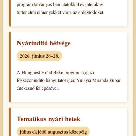
program látványos bemutatókkal és interaktív
történelmi élményekkel várja az érdeklődőket
.
Nyárindító hétvége
2026.
június 26–28
.
A Hunguest Hotel Béke programja igazi
főszezonindító hangulatot ígér
,
Yulaysi Miranda kubai
énekesnő fellépésével
.
Tematikus nyári hetek
július elejétől augusztus közepéig