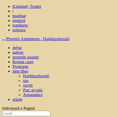
Kisfaludy Tender
|
maghiar
engleză
românesc
polonez
debut
galerie
preturile noastre
Regula casei
Programe
timp liber
Hajdúszoboszló
spa
șuviță
Parc acvatic
Aquapalace
relație
Selectează o Pagină